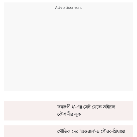
Advertisement
'বহুরূপী ২'-এর সেট থেকে ভাইরাল
কৌশানীর লুক
সৌভিক দের 'অন্তরাল'-এ গৌরব-প্রিয়াঙ্কা