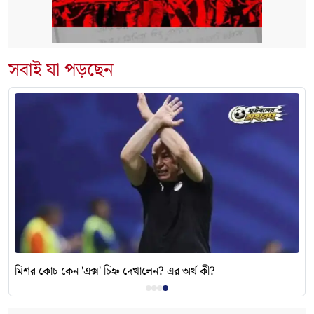
সবাই যা পড়ছেন
মিশর কোচ কেন 'এক্স' চিহ্ন দেখালেন? এর অর্থ কী?