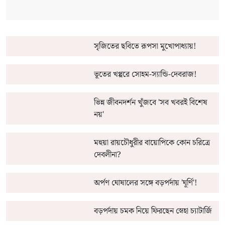
সৃজিতের ছবিতে রূপসা মুখোপাধ্যায়!
ভূতের খপ্পরে সোহম-স্যান্ডি-দেবরাজ!
ভিন্ন জীবনদর্শন খুঁজবে 'সব খবরই বিশেষ
নয়'
মহুয়া রায়চৌধুরীর বায়োপিকে কোন চরিত্রে
দেবলীনা?
অর্পণ ঘোষালের সঙ্গে বড়পর্দায় 'ঘূর্ণি'!
বড়পর্দায় চমক নিয়ে ফিরছেন স্নেহা চ্যাটার্জি