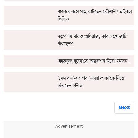
বাজারে বসে মাছ কাটছেন কৌশানী! ভাইরাল
ভিডিও
বড়পর্দায় নায়ক অধিরাজ, কার সঙ্গে জুটি
বাঁধছেন?
'কাতুকুতু বুড়ো'তে 'অ্যাকশন হিরো' উজান!
'মেম বউ'-এর পর 'ডাব্বা কাকা'কে নিয়ে
ফিরছেন বিনীতা
Next
Advertisement