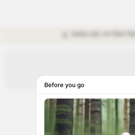
কলকাতা
রাজ্য
দেশ
বিদেশ
বি