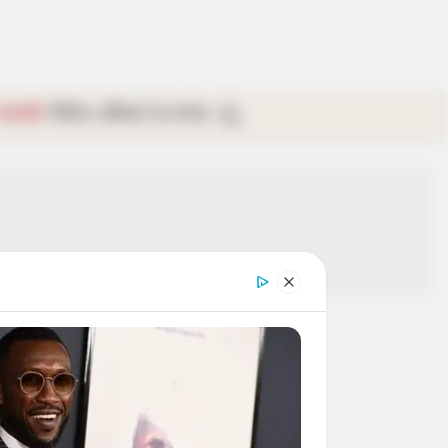
গ্যালারি
ভিডিও
রবিবার
ই-পেপার