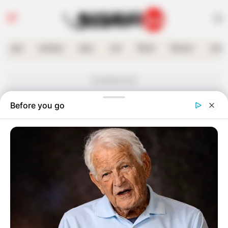
হোম
কলকাতা
রাজ্য
দেশ
বিদেশ
বিনোদন
খেলা
Advertisement