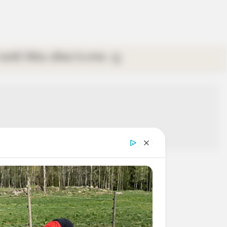
গ্যালারি
ভিডিও
রবিবার
ই-পেপার