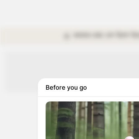
কলকাতা
রাজ্য
দেশ
বিদেশ
বি