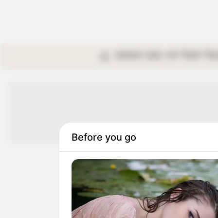
কলকাতা
রাজ্য
দেশ
বিদেশ
বি