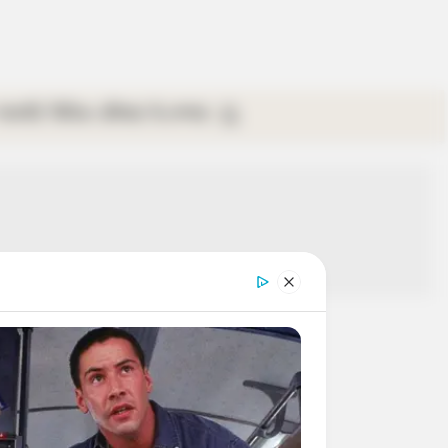
গ্যালারি
ভিডিও
রবিবার
ই-পেপার