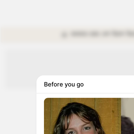
কলকাতা
রাজ্য
দেশ
বিদেশ
বি