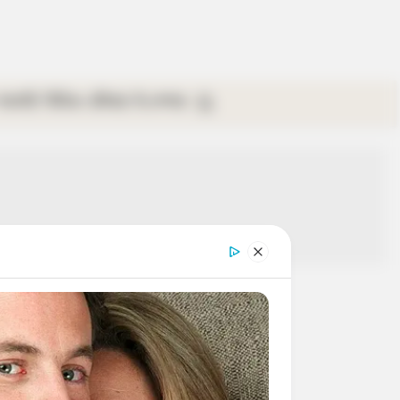
গ্যালারি
ভিডিও
রবিবার
ই-পেপার