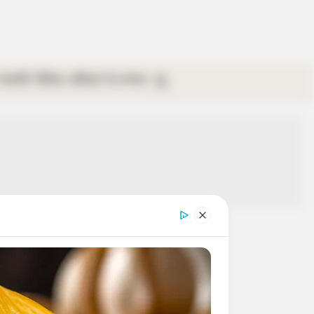
গ্যালারি
ভিডিও
রবিবার
ই-পেপার