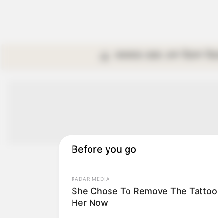
কলকাতা
রাজ্য
দেশ
বিদেশ
বি