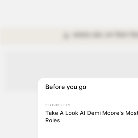
কলকাতা
রাজ্য
দেশ
বিদেশ
বি