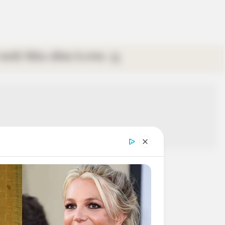
গ্যালারি
ভিডিও
রবিবার
ই-পেপার