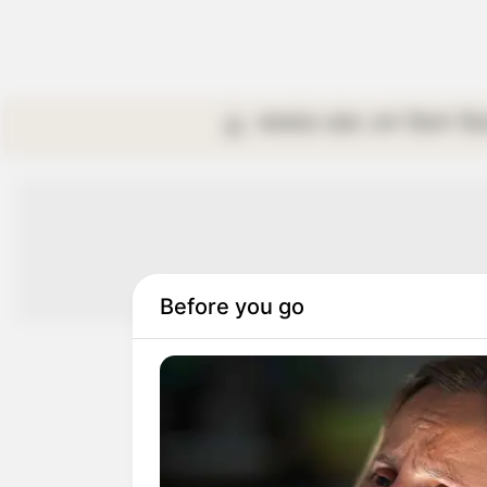
কলকাতা
রাজ্য
দেশ
বিদেশ
বি