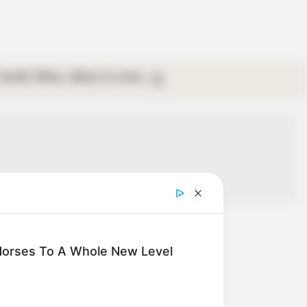
গ্যালারি
ভিডিও
রবিবার
ই-পেপার