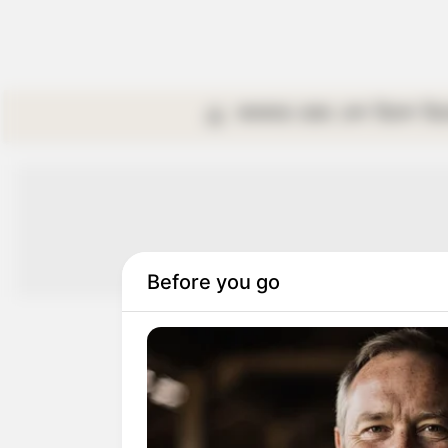
কলকাতা
রাজ্য
দেশ
বিদেশ
বি