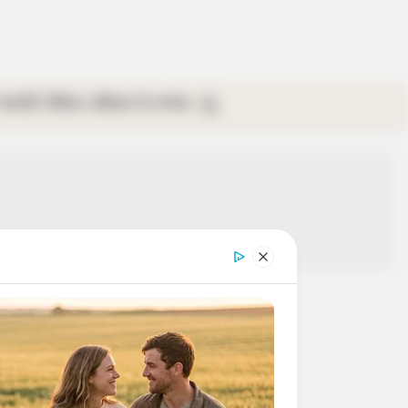
গ্যালারি
ভিডিও
রবিবার
ই-পেপার