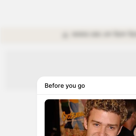
কলকাতা
রাজ্য
দেশ
বিদেশ
বি