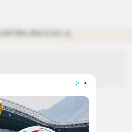
গ্যালারি
ভিডিও
রবিবার
ই-পেপার