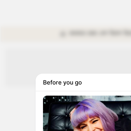
কলকাতা
রাজ্য
দেশ
বিদেশ
বি