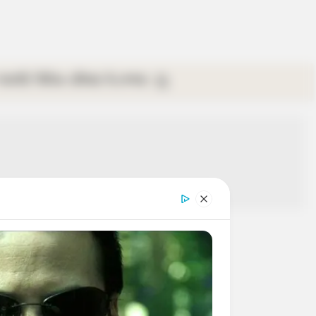
গ্যালারি
ভিডিও
রবিবার
ই-পেপার