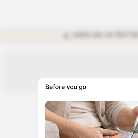
কলকাতা
রাজ্য
দেশ
বিদেশ
বি