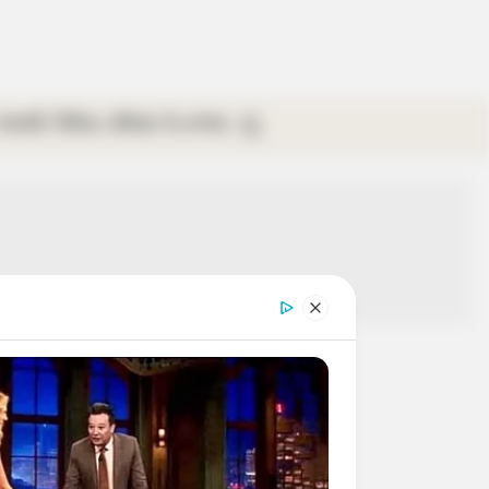
গ্যালারি
ভিডিও
রবিবার
ই-পেপার