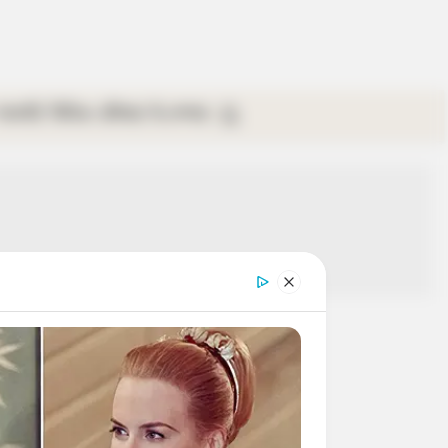
গ্যালারি
ভিডিও
রবিবার
ই-পেপার