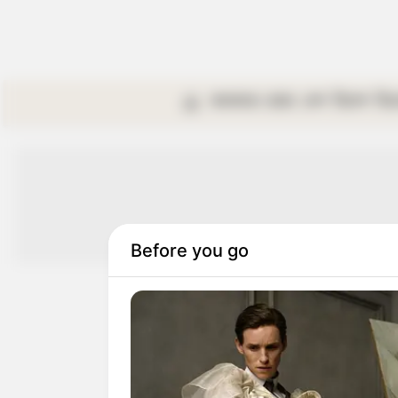
কলকাতা
রাজ্য
দেশ
বিদেশ
বি