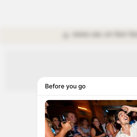
কলকাতা
রাজ্য
দেশ
বিদেশ
বি