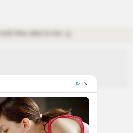
গ্যালারি
ভিডিও
রবিবার
ই-পেপার