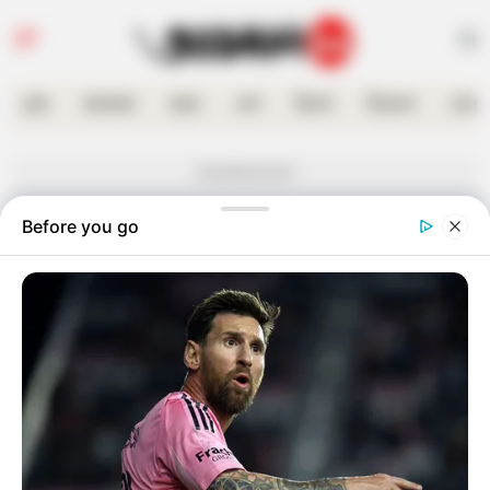
হোম
কলকাতা
রাজ্য
দেশ
বিদেশ
বিনোদন
খেলা
Advertisement