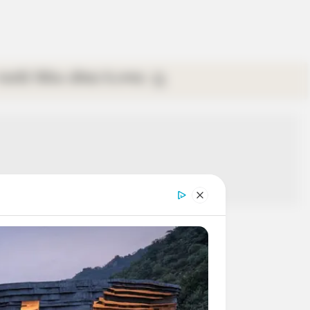
গ্যালারি
ভিডিও
রবিবার
ই-পেপার