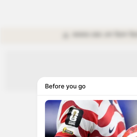
কলকাতা
রাজ্য
দেশ
বিদেশ
বি