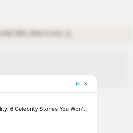
গ্যালারি
ভিডিও
রবিবার
ই-পেপার