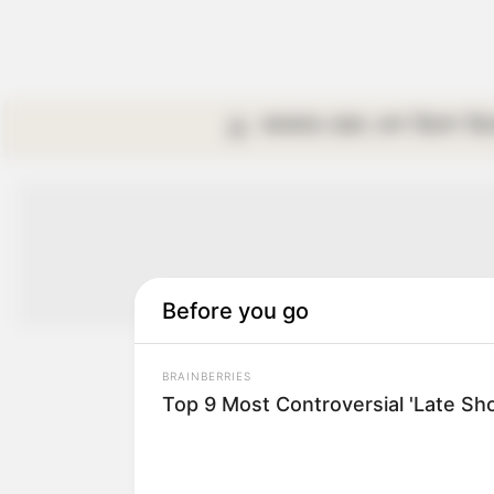
কলকাতা
রাজ্য
দেশ
বিদেশ
বি