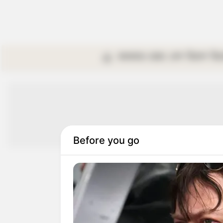
কলকাতা
রাজ্য
দেশ
বিদেশ
বি