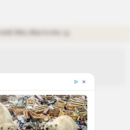
গ্যালারি
ভিডিও
রবিবার
ই-পেপার