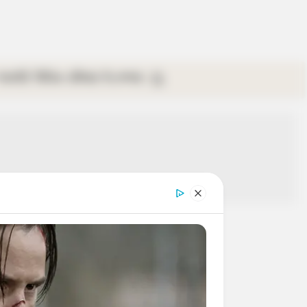
গ্যালারি
ভিডিও
রবিবার
ই-পেপার