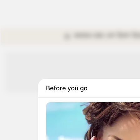
কলকাতা
রাজ্য
দেশ
বিদেশ
বি