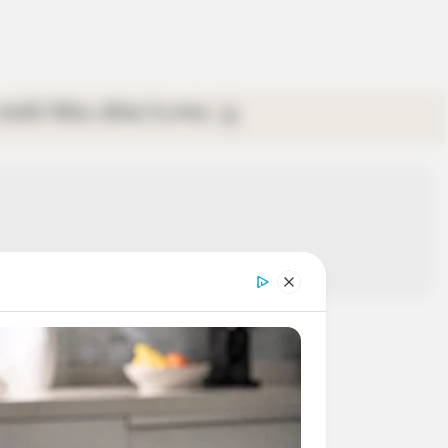
গ্যালারি
ভিডিও
রবিবার
ই-পেপার