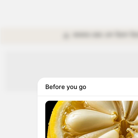
কলকাতা
রাজ্য
দেশ
বিদেশ
বি