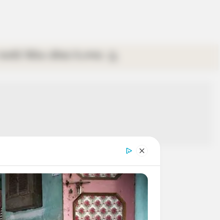
গ্যালারি
ভিডিও
রবিবার
ই-পেপার