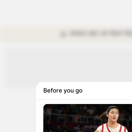
কলকাতা
রাজ্য
দেশ
বিদেশ
বি