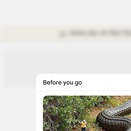
কলকাতা
রাজ্য
দেশ
বিদেশ
বি