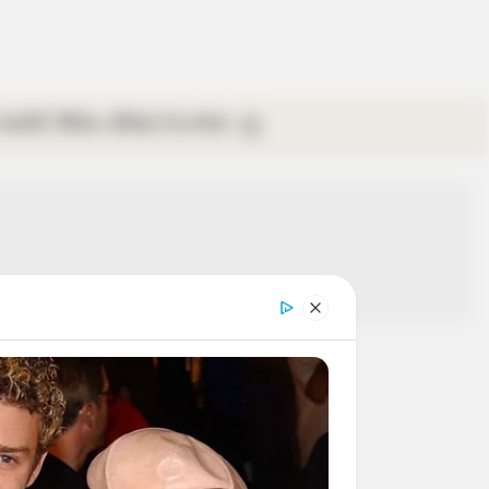
গ্যালারি
ভিডিও
রবিবার
ই-পেপার