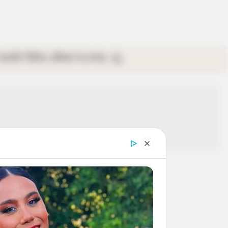
গ্যালারি
ভিডিও
রবিবার
ই-পেপার