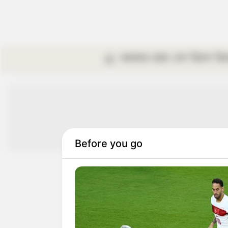
কলকাতা
রাজ্য
দেশ
বিদেশ
বি