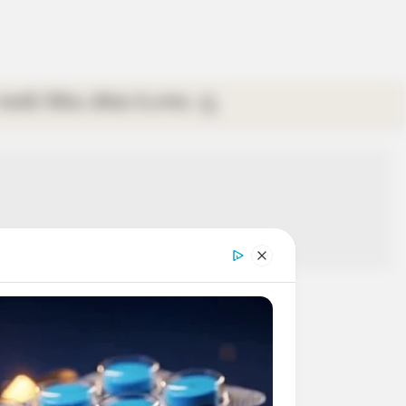
গ্যালারি
ভিডিও
রবিবার
ই-পেপার