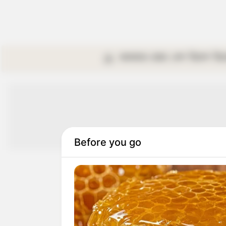
কলকাতা
রাজ্য
দেশ
বিদেশ
বি