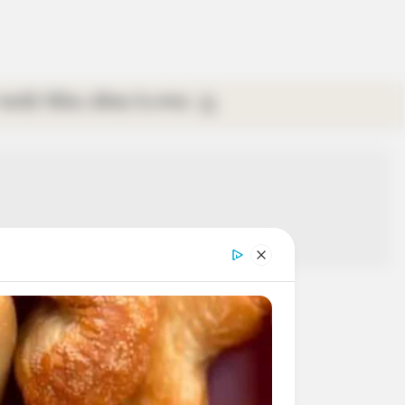
গ্যালারি
ভিডিও
রবিবার
ই-পেপার