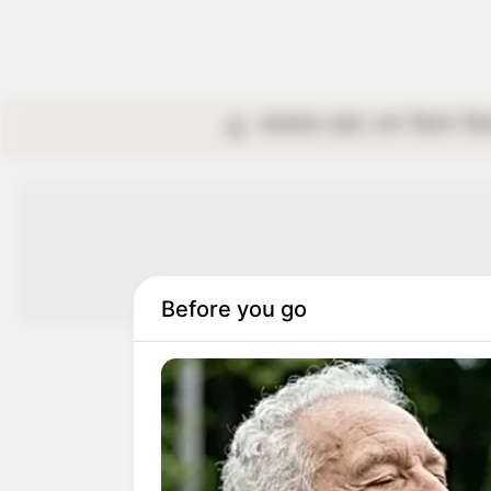
কলকাতা
রাজ্য
দেশ
বিদেশ
বি