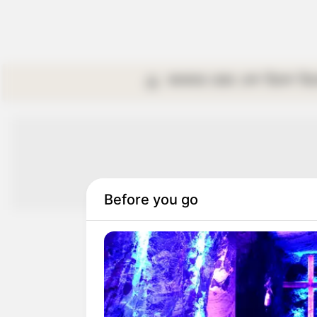
কলকাতা
রাজ্য
দেশ
বিদেশ
বি