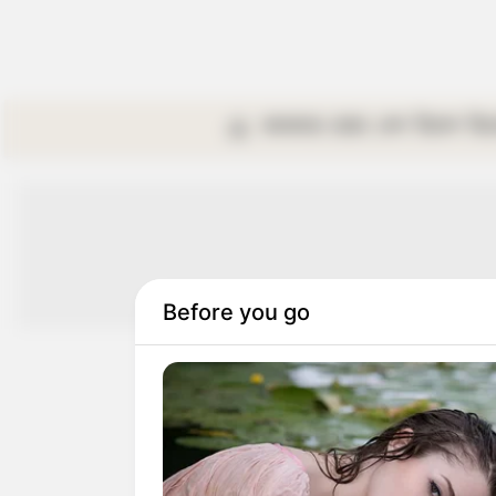
কলকাতা
রাজ্য
দেশ
বিদেশ
বি