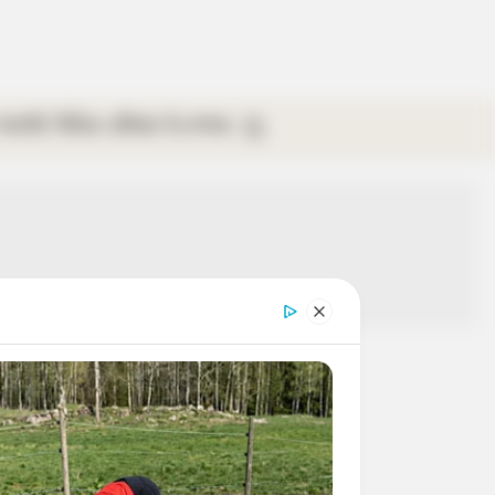
গ্যালারি
ভিডিও
রবিবার
ই-পেপার