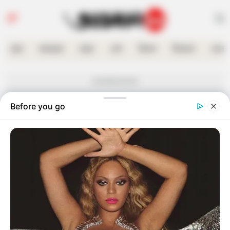
হোম
কলকাতা
রাজ্য
দেশ
বিদেশ
বিনোদন
খেলা
Advertisement