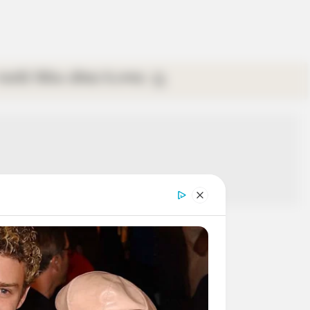
গ্যালারি
ভিডিও
রবিবার
ই-পেপার