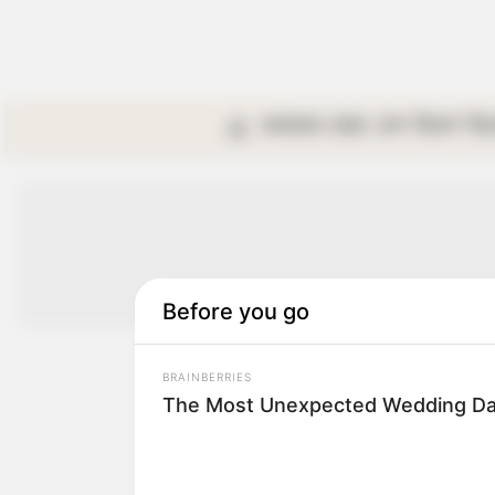
কলকাতা
রাজ্য
দেশ
বিদেশ
বি