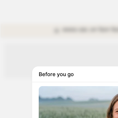
কলকাতা
রাজ্য
দেশ
বিদেশ
বি