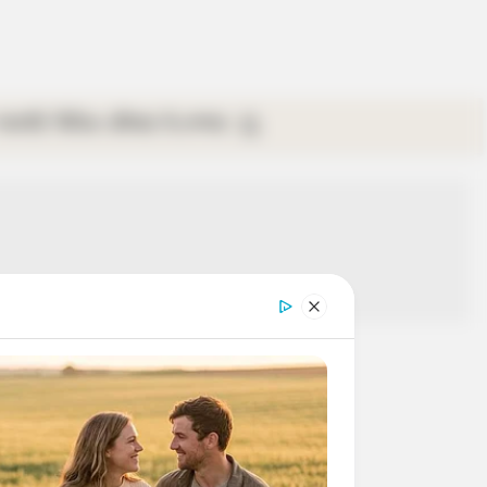
গ্যালারি
ভিডিও
রবিবার
ই-পেপার