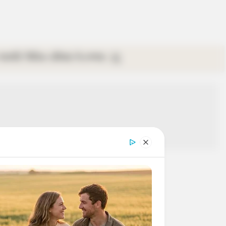
গ্যালারি
ভিডিও
রবিবার
ই-পেপার