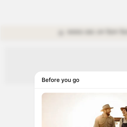
কলকাতা
রাজ্য
দেশ
বিদেশ
বি