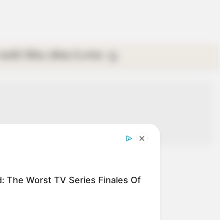
গ্যালারি
ভিডিও
রবিবার
ই-পেপার