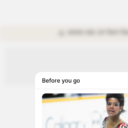
কলকাতা
রাজ্য
দেশ
বিদেশ
বি