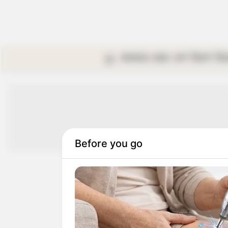
কলকাতা
রাজ্য
দেশ
বিদেশ
বি