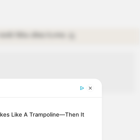
গ্যালারি
ভিডিও
রবিবার
ই-পেপার