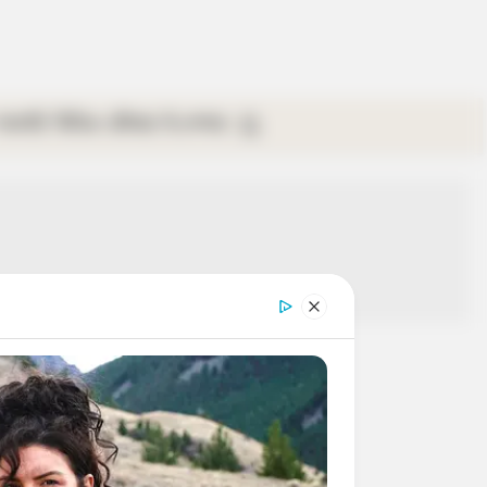
গ্যালারি
ভিডিও
রবিবার
ই-পেপার