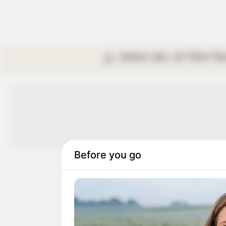
কলকাতা
রাজ্য
দেশ
বিদেশ
বি