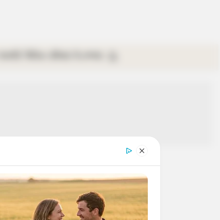
গ্যালারি
ভিডিও
রবিবার
ই-পেপার