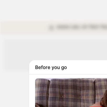
কলকাতা
রাজ্য
দেশ
বিদেশ
বি