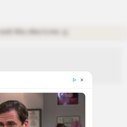
গ্যালারি
ভিডিও
রবিবার
ই-পেপার