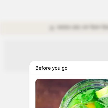
কলকাতা
রাজ্য
দেশ
বিদেশ
বি