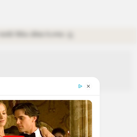
গ্যালারি
ভিডিও
রবিবার
ই-পেপার