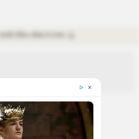
গ্যালারি
ভিডিও
রবিবার
ই-পেপার