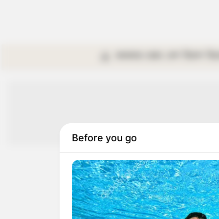
কলকাতা
রাজ্য
দেশ
বিদেশ
বি