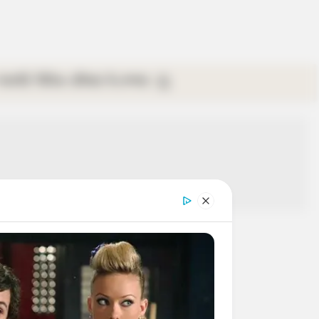
গ্যালারি
ভিডিও
রবিবার
ই-পেপার