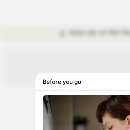
কলকাতা
রাজ্য
দেশ
বিদেশ
বি