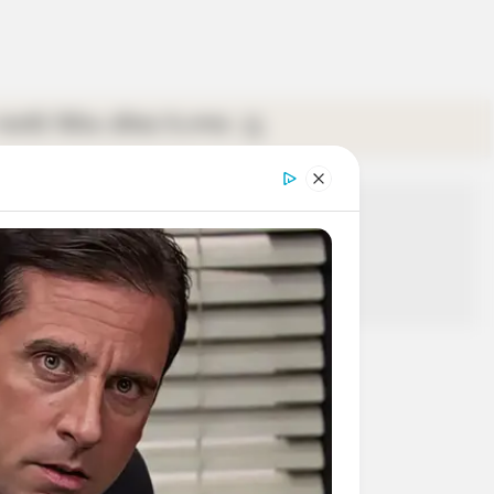
গ্যালারি
ভিডিও
রবিবার
ই-পেপার