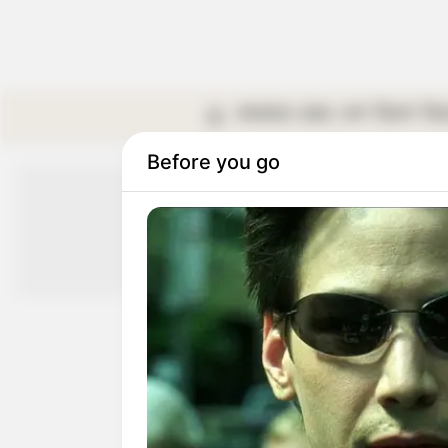
কলকাতা
রাজ্য
দেশ
বিদেশ
বি