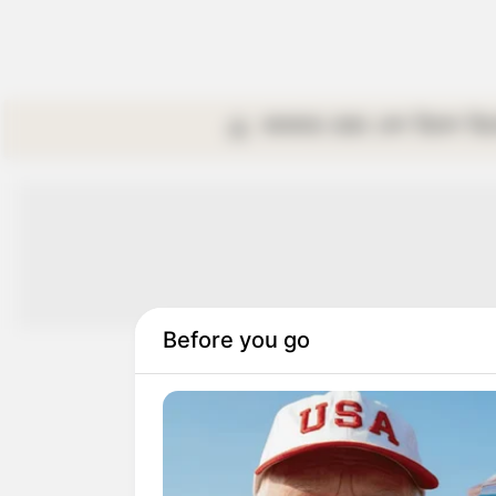
কলকাতা
রাজ্য
দেশ
বিদেশ
বি