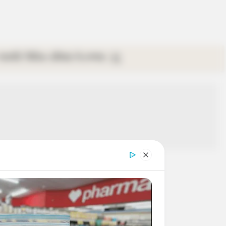
গ্যালারি
ভিডিও
রবিবার
ই-পেপার