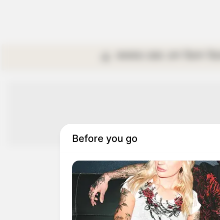
কলকাতা
রাজ্য
দেশ
বিদেশ
বি