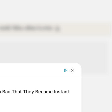
গ্যালারি
ভিডিও
রবিবার
ই-পেপার