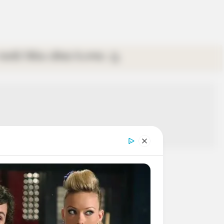
গ্যালারি
ভিডিও
রবিবার
ই-পেপার