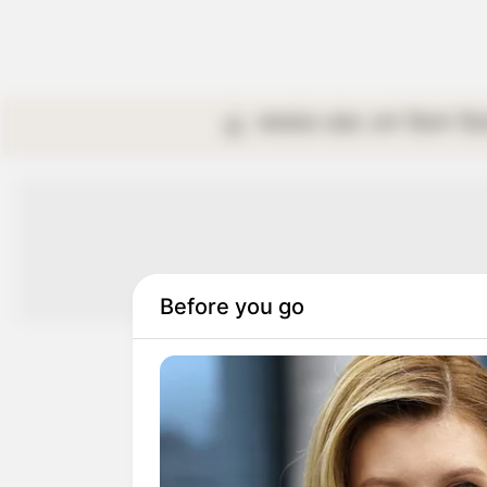
কলকাতা
রাজ্য
দেশ
বিদেশ
বি