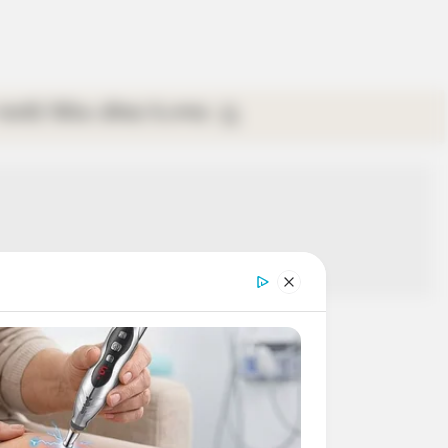
গ্যালারি
ভিডিও
রবিবার
ই-পেপার