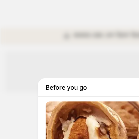
কলকাতা
রাজ্য
দেশ
বিদেশ
বি