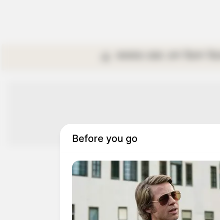
কলকাতা
রাজ্য
দেশ
বিদেশ
বি