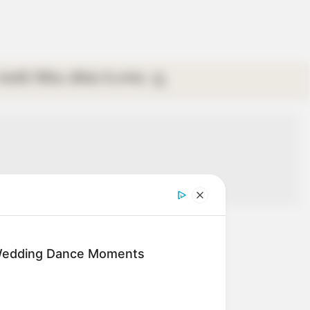
গ্যালারি
ভিডিও
রবিবার
ই-পেপার