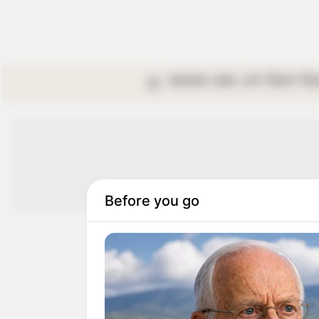
কলকাতা
রাজ্য
দেশ
বিদেশ
বি