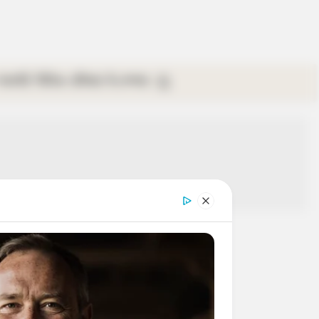
গ্যালারি
ভিডিও
রবিবার
ই-পেপার