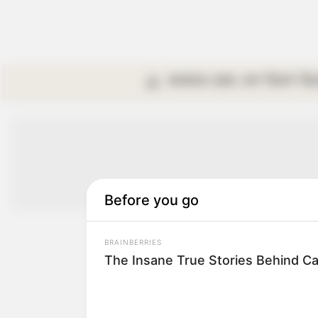
কলকাতা
রাজ্য
দেশ
বিদেশ
বি