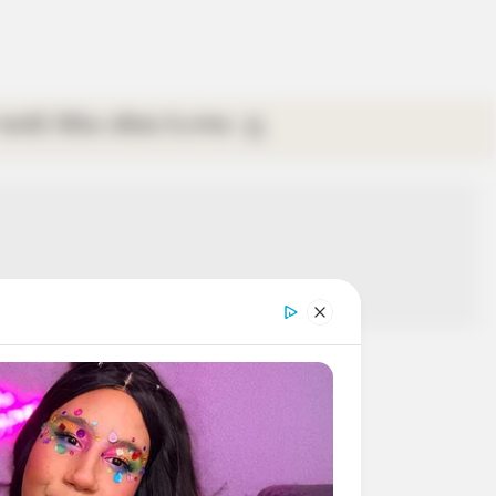
গ্যালারি
ভিডিও
রবিবার
ই-পেপার