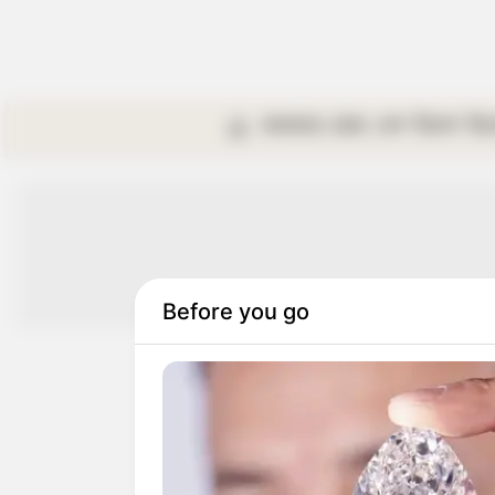
কলকাতা
রাজ্য
দেশ
বিদেশ
বি