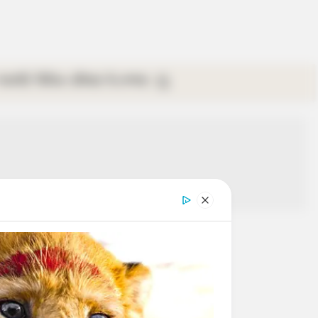
গ্যালারি
ভিডিও
রবিবার
ই-পেপার